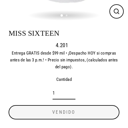
CER
(ES
MISS SIXTEEN
4.201
Entrega GRATIS desde $99 mil • ¡Despacho HOY si compras
Precio
antes de las 3 p.m.! • Precio sin impuestos, (calculados antes
habitual
del pago).
Cantidad
VENDIDO