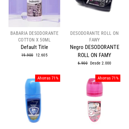
BABARIA DESODORANTE
DESODORANTE ROLL ON
COTTON X 50ML
FAWY
Default Title
Negro DESODORANTE
ROLL ON FAMY
Precio
19.900
Precio
12.605
habitual
de
Precio
6.900
Precio
Desde 2.000
oferta
habitual
de
oferta
Ahorras 71%
Ahorras 71%