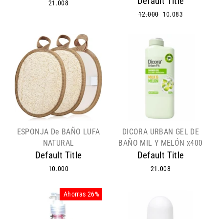
Default Title
21.008
Precio
12.000
Precio
10.083
habitual
de
oferta
ESPONJA De BAÑO LUFA
DICORA URBAN GEL DE
NATURAL
BAÑO MIL Y MELÓN x400
Default Title
Default Title
10.000
21.008
Ahorras 26%