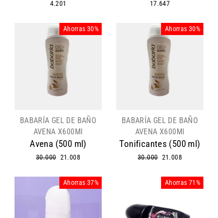
4.201
17.647
Ahorras 30%
Ahorras 30%
BABARÍA GEL DE BAÑO
BABARÍA GEL DE BAÑO
AVENA X600Ml
AVENA X600Ml
Avena (500 ml)
Tonificantes (500 ml)
Precio
30.000
Precio
21.008
Precio
30.000
Precio
21.008
habitual
de
habitual
de
oferta
oferta
Ahorras 37%
Ahorras 71%