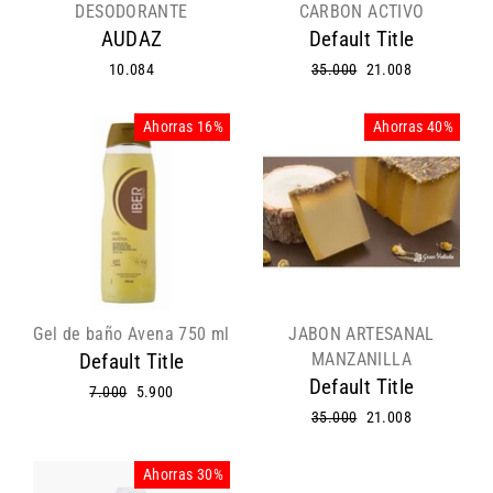
DESODORANTE
CARBON ACTIVO
AUDAZ
Default Title
10.084
Precio
35.000
Precio
21.008
habitual
de
oferta
Ahorras 16%
Ahorras 40%
Gel de baño Avena 750 ml
JABON ARTESANAL
MANZANILLA
Default Title
Default Title
Precio
7.000
Precio
5.900
habitual
de
Precio
35.000
Precio
21.008
oferta
habitual
de
oferta
Ahorras 30%