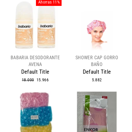
Ahorras 11%
BABARIA DESODORANTE
SHOWER CAP GORRO
AVENA
BAÑO
Default Title
Default Title
Precio
18.000
Precio
15.966
5.882
habitual
de
oferta