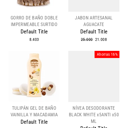
GORRO DE BAÑO DOBLE
JABON ARTESANAL
IMPERMEABLE SURTIDO
AGUACATE
Default Title
Default Title
8.403
Precio
25.000
Precio
21.008
habitual
de
oferta
Ahorras 16%
TULIPÁN GEL DE BAÑO
NÍVEA DESODORANTE
VAINILLA Y MACADAMIA
BLACK WHITE x5ANTI x50
ML
Default Title