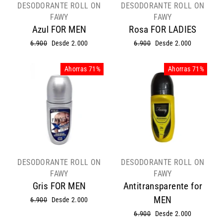
DESODORANTE ROLL ON
DESODORANTE ROLL ON
FAWY
FAWY
Azul FOR MEN
Rosa FOR LADIES
Precio
6.900
Precio
Desde 2.000
Precio
6.900
Precio
Desde 2.000
habitual
de
habitual
de
oferta
oferta
Ahorras 71%
Ahorras 71%
DESODORANTE ROLL ON
DESODORANTE ROLL ON
FAWY
FAWY
Gris FOR MEN
Antitransparente for
MEN
Precio
6.900
Precio
Desde 2.000
habitual
de
Precio
6.900
Precio
Desde 2.000
oferta