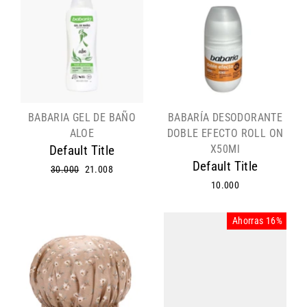
BABARIA GEL DE BAÑO
BABARÍA DESODORANTE
ALOE
DOBLE EFECTO ROLL ON
X50Ml
Default Title
Default Title
Precio
30.000
Precio
21.008
habitual
de
10.000
oferta
Ahorras 16%