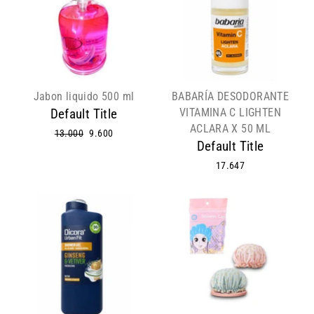
Jabon liquido 500 ml
BABARÍA DESODORANTE
VITAMINA C LIGHTEN
Default Title
ACLARA X 50 ML
Precio
13.000
Precio
9.600
Default Title
habitual
de
oferta
17.647