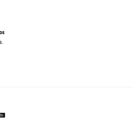
os
s.