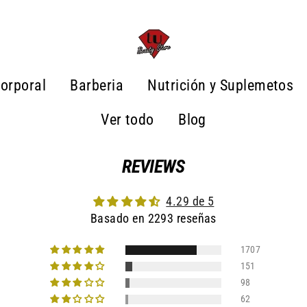
orporal
Barberia
Nutrición y Suplemetos
Ver todo
Blog
REVIEWS
4.29 de 5
Basado en 2293 reseñas
1707
151
98
62