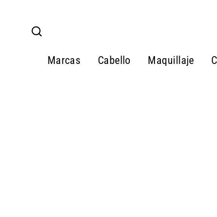
Ir
directamente
al
Buscar
contenido
Marcas
Cabello
Maquillaje
C