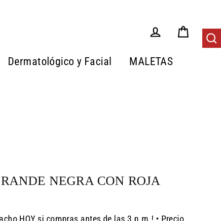
Carrito
Tus Pedidos
Bus
Dermatológico y Facial
MALETAS
GRANDE NEGRA CON ROJA
acho HOY si compras antes de las 3 p.m.! • Precio