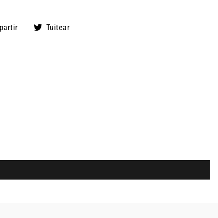
Compartir
Tuitear
artir
Tuitear
en
en
Facebook
Twitter