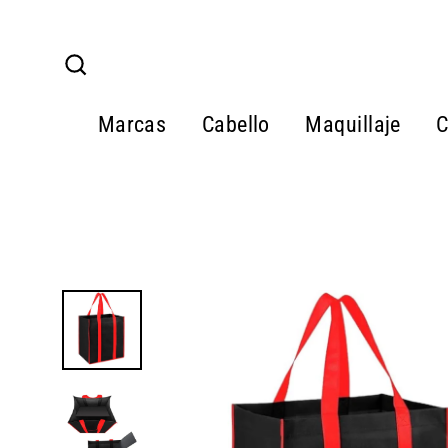
Ir
directamente
al
Buscar
contenido
Marcas
Cabello
Maquillaje
C