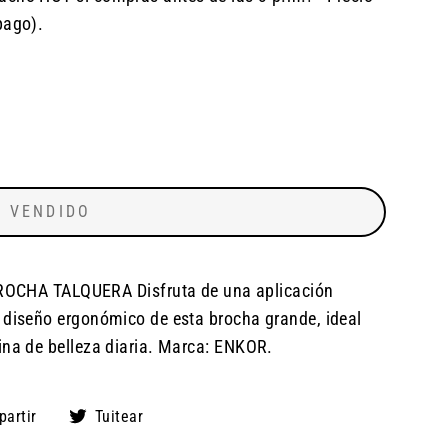
pago).
VENDIDO
HA TALQUERA Disfruta de una aplicación
 diseño ergonómico de esta brocha grande, ideal
ina de belleza diaria. Marca: ENKOR.
Compartir
Tuitear
artir
Tuitear
en
en