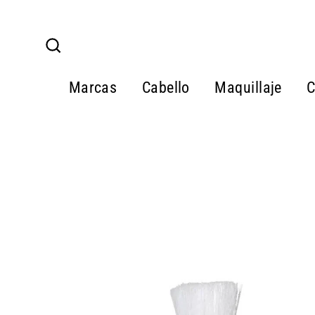
Ir
directamente
al
Buscar
contenido
Marcas
Cabello
Maquillaje
C