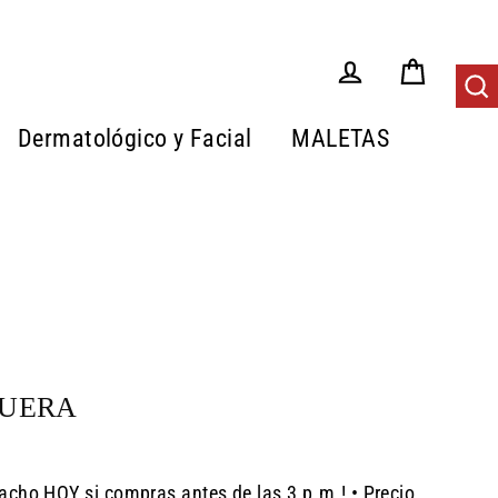
Carrito
Tus Pedidos
Bus
Dermatológico y Facial
MALETAS
QUERA
acho HOY si compras antes de las 3 p.m.! • Precio