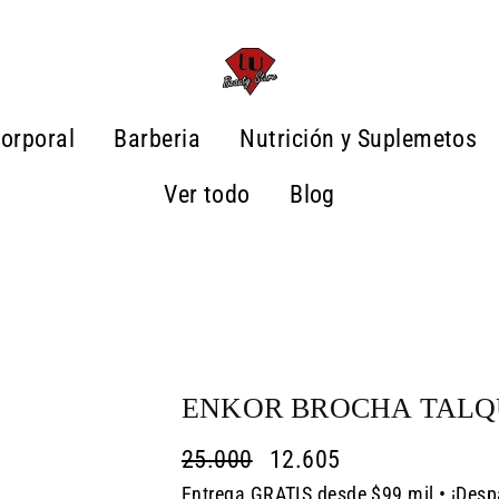
orporal
Barberia
Nutrición y Suplemetos
Ver todo
Blog
ENKOR BROCHA TAL
25.000
12.605
Entrega GRATIS desde $99 mil • ¡Desp