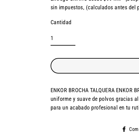
Precio
Precio
sin impuestos, (calculados antes del 
habitual
de
oferta
Cantidad
ENKOR BROCHA TALQUERA ENKOR BROC
uniforme y suave de polvos gracias al
para un acabado profesional en tu rut
Comp