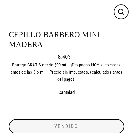
CER
(ES
CEPILLO BARBERO MINI
MADERA
8.403
Entrega GRATIS desde $99 mil • ¡Despacho HOY si compras
Precio
antes de las 3 p.m.! • Precio sin impuestos, (calculados antes
habitual
del pago).
Cantidad
VENDIDO