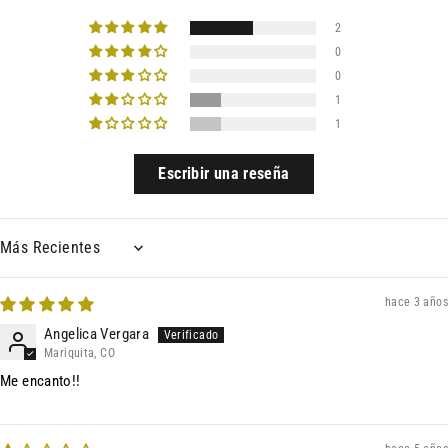
2
0
0
1
1
Escribir una reseña
Sort by
hace 3 años
Angelica Vergara
Mariquita, CO
Me encanto!!