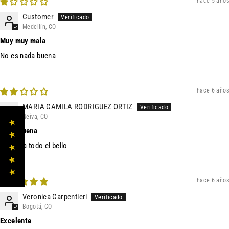
hace 5 años
Customer
Medellín, CO
Muy muy mala
No es nada buena
hace 6 años
MARIA CAMILA RODRIGUEZ ORTIZ
Neiva, CO
★ ★ ★ ★ ★
no es buena
no retira todo el bello
hace 6 años
Veronica Carpentieri
Bogotá, CO
Excelente