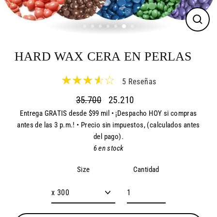
CER
(ES
HARD WAX CERA EN PERLAS
5 Reseñas
35.700
25.210
Entrega GRATIS desde $99 mil • ¡Despacho HOY si compras
Precio
Precio
antes de las 3 p.m.! • Precio sin impuestos, (calculados antes
habitual
de
del pago).
oferta
6 en stock
Cantidad
Size