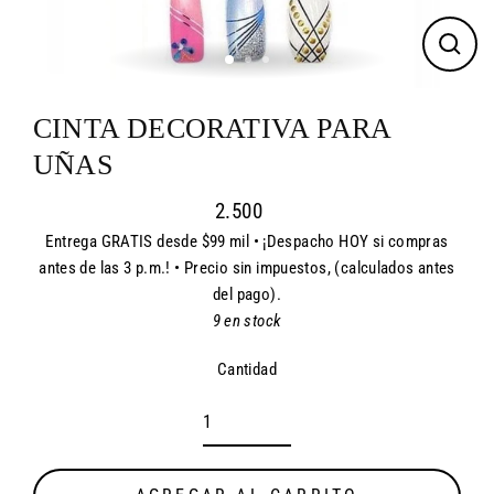
CER
(ES
CINTA DECORATIVA PARA
UÑAS
2.500
Entrega GRATIS desde $99 mil • ¡Despacho HOY si compras
Precio
antes de las 3 p.m.! • Precio sin impuestos, (calculados antes
habitual
del pago).
9 en stock
Cantidad