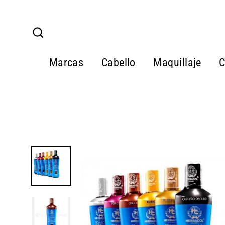
Ir
directamente
al
Buscar
contenido
Marcas
Cabello
Maquillaje
C