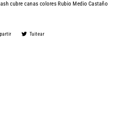
lash cubre canas colores Rubio Medio Castaño
Compartir
Tuitear
artir
Tuitear
en
en
Facebook
Twitter