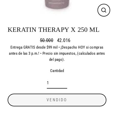
CER
(ES
KERATIN THERAPY X 250 ML
50.000
42.016
Entrega GRATIS desde $99 mil • ¡Despacho HOY si compras
Precio
Precio
antes de las 3 p.m.! • Precio sin impuestos, (calculados antes
habitual
de
del pago).
oferta
Cantidad
VENDIDO