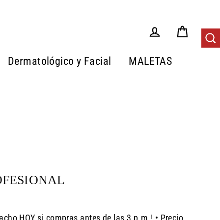
Carrito
Tus Pedidos
Bus
Dermatológico y Facial
MALETAS
OFESIONAL
acho HOY si compras antes de las 3 p.m.! • Precio