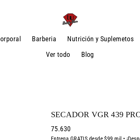
orporal
Barberia
Nutrición y Suplemetos
Ver todo
Blog
SECADOR VGR 439 PR
75.630
Entrega GRATIS desde $99 mil • ¡Desp