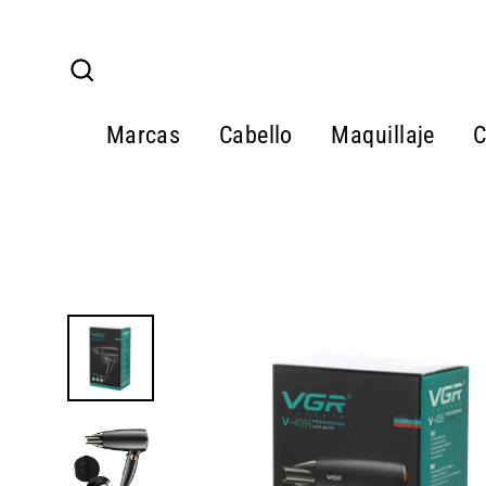
Ir
directamente
al
Buscar
contenido
Marcas
Cabello
Maquillaje
C