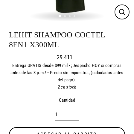
CER
(ES
LEHIT SHAMPOO COCTEL
8EN1 X300ML
29.411
Entrega GRATIS desde $99 mil • ¡Despacho HOY si compras
Precio
antes de las 3 p.m.! • Precio sin impuestos, (calculados antes
habitual
del pago).
2 en stock
Cantidad