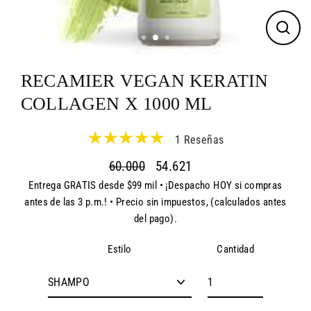
CER
(ES
RECAMIER VEGAN KERATIN
COLLAGEN X 1000 ML
1 Reseñas
60.000
54.621
Entrega GRATIS desde $99 mil • ¡Despacho HOY si compras
Precio
Precio
antes de las 3 p.m.! • Precio sin impuestos, (calculados antes
habitual
de
del pago).
oferta
Cantidad
Estilo