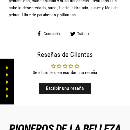
peinabilidad, manejabilidad y brillo del cabello. Resultados un
cabello desenredado, sano, fuerte, hidratado, suave y fácil de
peinar. Libre de parabenos y siliconas
Compartir
Tuitear
Compartir
Tuitear
en
en
Facebook
Twitter
Reseñas de Clientes
★ ★ ★ ★ ★
Sé el primero en escribir una reseña
Escribir una reseña
PIONEROS DE LA BELLEZA