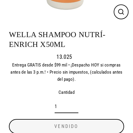
CER
(ES
WELLA SHAMPOO NUTRÍ-
ENRICH X50ML
13.025
Entrega GRATIS desde $99 mil • ¡Despacho HOY si compras
Precio
antes de las 3 p.m.! • Precio sin impuestos, (calculados antes
habitual
del pago).
Cantidad
VENDIDO