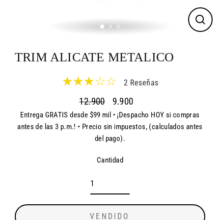
CER
(ES
TRIM ALICATE METALICO
2 Reseñas
12.900
9.900
Entrega GRATIS desde $99 mil • ¡Despacho HOY si compras
Precio
Precio
antes de las 3 p.m.! • Precio sin impuestos, (calculados antes
habitual
de
del pago).
oferta
Cantidad
VENDIDO