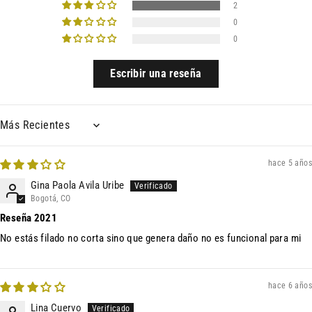
2
0
0
Escribir una reseña
Sort by
hace 5 años
Gina Paola Avila Uribe
Bogotá, CO
Reseña 2021
No estás filado no corta sino que genera daño no es funcional para mi
hace 6 años
Lina Cuervo