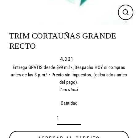
CER
(ES
TRIM CORTAUÑAS GRANDE
RECTO
4.201
Entrega GRATIS desde $99 mil • ¡Despacho HOY si compras
Precio
antes de las 3 p.m.! • Precio sin impuestos, (calculados antes
habitual
del pago).
2 en stock
Cantidad