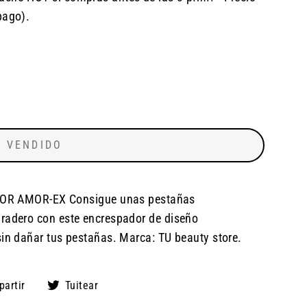
pago).
VENDIDO
 AMOR-EX Consigue unas pestañas
uradero con este encrespador de diseño
sin dañar tus pestañas. Marca: TU beauty store.
Compartir
Tuitear
artir
Tuitear
en
en