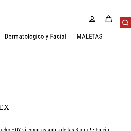
Carrito
Tus Pedidos
Bus
Dermatológico y Facial
MALETAS
EX
acho HOY si compras antes de las 3 p.m.! • Precio