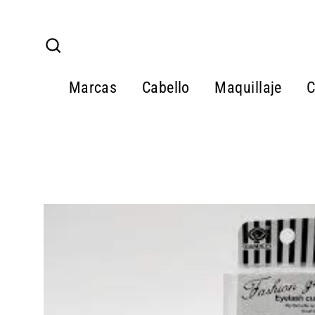
Ir
directamente
al
Buscar
contenido
Marcas
Cabello
Maquillaje
C