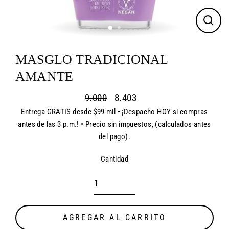
CER
(ES
MASGLO TRADICIONAL
AMANTE
9.000
8.403
Entrega GRATIS desde $99 mil • ¡Despacho HOY si compras
Precio
Precio
antes de las 3 p.m.! • Precio sin impuestos, (calculados antes
habitual
de
del pago).
oferta
Cantidad
AGREGAR AL CARRITO