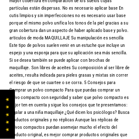
mayor cobertura en comparación de los suelos cuyas
partículas están dispersas. No es necesario aplicar base En
cutis limpios y sin imperfecciones no es necesario usar base
porque el mismo polvo unifica los tonos de la piel gracias a su
gran cobertura dan un aspecto de haber aplicado base y polvo.
articulos de moda MAQUILLAJE Su manipulación es sencilla
Este tipo de polvos suelen venir en un estuche que incluye un
espejo y una esponja para que su aplicación sea más sencilla.
Si se desea también se puede aplicar con brochas de
maquillaje. Son libres de aceites Su composición al ser libre de
aceites, resulta indicada para pieles grasas y mixtas sin correr
el riesgo de que se cuartee o se corra. 5 Consejos para
Comprar un polvo compacto Para que puedas comprar un
polvo compacto con seguridad y saber que polvo compacto es
★ ★ ★ ★ ★
mejor ten en cuenta y sigue los consejos que te presentamos:
regalar a una niña maquillaje ¿Qué dicen los psicólogos? Busca
productos originales y no réplicas Aunque las réplicas de
polvos compactos puedan asemejar mucho el efecto del
producto original, es mejor comprar productos originales que