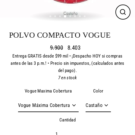
CER
(ES
POLVO COMPACTO VOGUE
9.900
8.403
Entrega GRATIS desde $99 mil • ¡Despacho HOY si compras
Precio
Precio
antes de las 3 p.m.! • Precio sin impuestos, (calculados antes
habitual
de
del pago).
oferta
7 en stock
Vogue Maxima Cobertura
Color
Cantidad