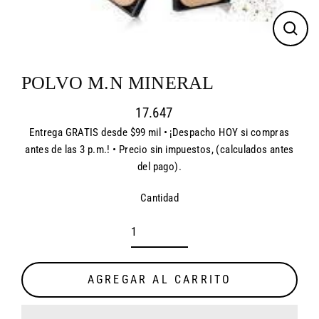
CER
(ES
POLVO M.N MINERAL
17.647
Entrega GRATIS desde $99 mil • ¡Despacho HOY si compras
Precio
antes de las 3 p.m.! • Precio sin impuestos, (calculados antes
habitual
del pago).
Cantidad
AGREGAR AL CARRITO