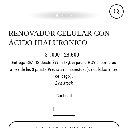
CER
(ES
RENOVADOR CELULAR CON
ÁCIDO HIALURONICO
31.000
28.500
Entrega GRATIS desde $99 mil • ¡Despacho HOY si compras
Precio
Precio
antes de las 3 p.m.! • Precio sin impuestos, (calculados antes
habitual
de
del pago).
oferta
2 en stock
Cantidad